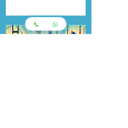
Turkuaz Korsan Taksi
Turkuaz Korsan Taksi, İstanbul’da
güvenli, hızlı ve uygun fiyatlı
ulaşımın yenilikçi adresidir.
Geleneksel taksicilik